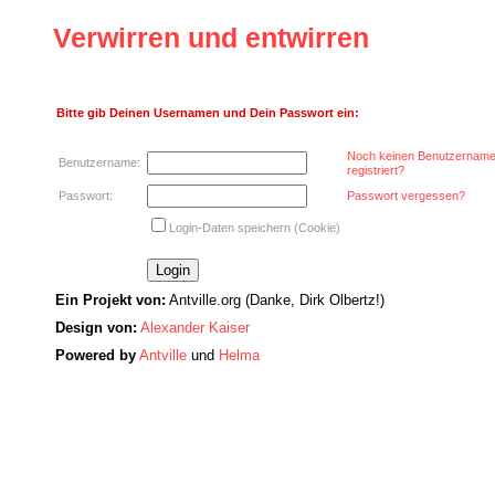
Verwirren und entwirren
Bitte gib Deinen Usernamen und Dein Passwort ein:
Noch keinen Benutzernam
Benutzername:
registriert?
Passwort:
Passwort vergessen?
Login-Daten speichern (Cookie)
Ein Projekt von:
Antville.org (Danke, Dirk Olbertz!)
Design von:
Alexander Kaiser
Powered by
Antville
und
Helma